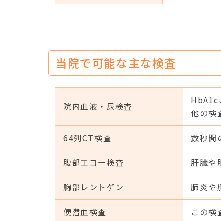
当院で可能な主な検査
HbA
院内血液・尿検査
他の検
64列CT検査
数秒間
腹部エコー検査
肝臓や
胸部レントゲン
肺炎や
便潜血検査
この検