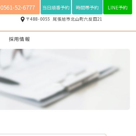
0561-52-6777
当日順番予約
時間帯予約
LINE予約
〒488-0055
尾張旭市北山町六反田21
ス
採用情報