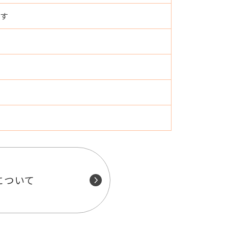
です
について