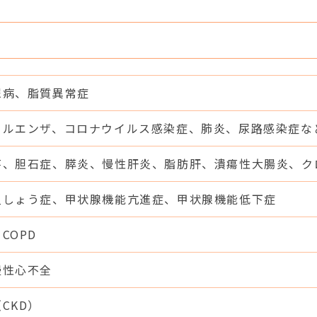
尿病、脂質異常症
フルエンザ、コロナウイルス感染症、肺炎、尿路感染症な
瘍、胆石症、膵炎、慢性肝炎、脂肪肝、潰瘍性大腸炎、ク
粗しょう症、甲状腺機能亢進症、甲状腺機能低下症
COPD
慢性心不全
CKD）