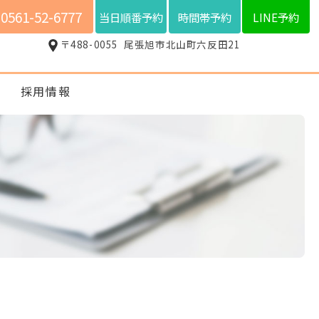
0561-52-6777
当日順番予約
時間帯予約
LINE予約
〒488-0055
尾張旭市北山町六反田21
ス
採用情報